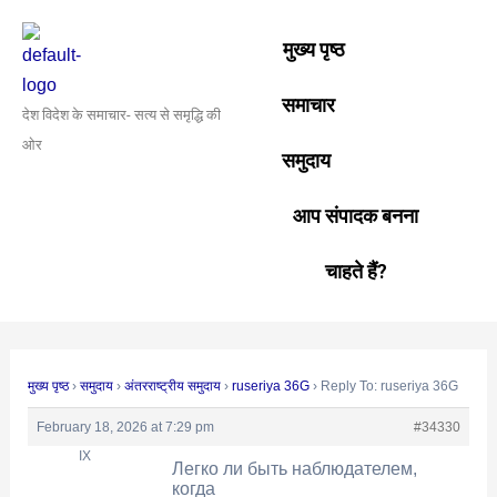
Skip
Post
to
navigation
मुख्य पृष्ठ
content
समाचार
देश विदेश के समाचार- सत्य से समृद्धि की
ओर
समुदाय
आप संपादक बनना
चाहते हैं?
मुख्य पृष्ठ
›
समुदाय
›
अंतरराष्ट्रीय समुदाय
›
ruseriya 36G
›
Reply To: ruseriya 36G
February 18, 2026 at 7:29 pm
#34330
IX
Легко ли быть наблюдателем,
когда