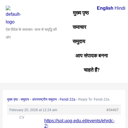
Skip
Post
English
Hindi
to
navigation
मुख्य पृष्ठ
content
समाचार
देश विदेश के समाचार- सत्य से समृद्धि की
ओर
समुदाय
आप संपादक बनना
चाहते हैं?
मुख्य पृष्ठ
›
समुदाय
›
अंतरराष्ट्रीय समुदाय
›
Fendi 22a
›
Reply To: Fendi 22a
February 20, 2026 at 12:24 am
#34407
CV
https://sol.uog.edu.et/events/ehrdc-
2
)