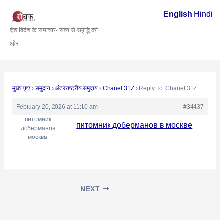
Skip
Post
English
Hindi
to
navigation
देश विदेश के समाचार- सत्य से समृद्धि की
content
ओर
मुख्य पृष्ठ
›
समुदाय
›
अंतरराष्ट्रीय समुदाय
›
Chanel 31Z
›
Reply To: Chanel 31Z
February 20, 2026 at 11:10 am
#34437
питомник
питомник доберманов в москве
доберманов
москва
NEXT