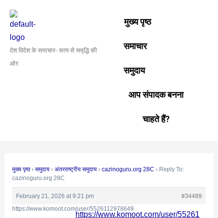
Skip
Post
to
navigation
मुख्य पृष्ठ
content
समाचार
देश विदेश के समाचार- सत्य से समृद्धि की
ओर
समुदाय
आप संपादक बनना
चाहते हैं?
मुख्य पृष्ठ
›
समुदाय
›
अंतरराष्ट्रीय समुदाय
›
cazinoguru.org 28C
›
Reply To:
cazinoguru.org 28C
February 21, 2026 at 9:21 pm
#34489
https://www.komoot.com/user/5526112978649
https://www.komoot.com/user/55261