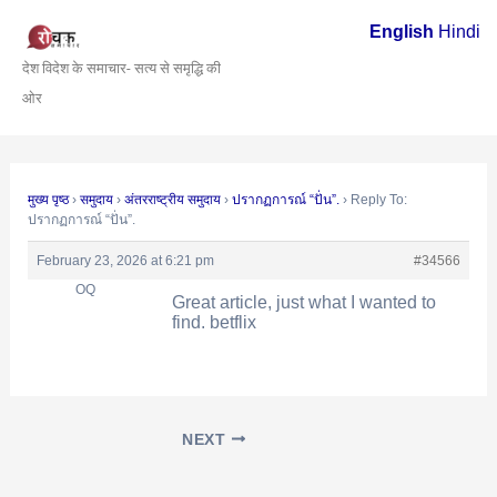
Skip
Post
English
Hindi
to
navigation
देश विदेश के समाचार- सत्य से समृद्धि की
content
ओर
मुख्य पृष्ठ
›
समुदाय
›
अंतरराष्ट्रीय समुदाय
›
ปรากฏการณ์ “ปั่น”.
›
Reply To:
ปรากฏการณ์ “ปั่น”.
February 23, 2026 at 6:21 pm
#34566
OQ
Great article, just what I wanted to
find. betflix
NEXT