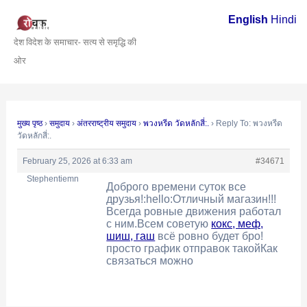
Skip
Post
English
Hindi
to
navigation
देश विदेश के समाचार- सत्य से समृद्धि की
content
ओर
मुख्य पृष्ठ
›
समुदाय
›
अंतरराष्ट्रीय समुदाय
›
พวงหรีด วัดหลักสี่:.
›
Reply To: พวงหรีด
วัดหลักสี่:.
February 25, 2026 at 6:33 am
#34671
Stephentiemn
Доброго времени суток все
друзья!:hello:Отличный магазин!!!
Всегда ровные движения работал
с ним.Всем советую
кокс, меф,
шиш, гаш
всё ровно будет бро!
просто график отправок такойКак
связаться можно