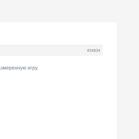
#34834
азмеренную игру.