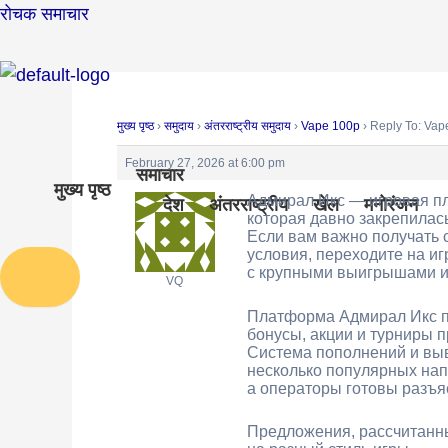
Skip
Post
रोचक समाचार
to
navigation
content
मुख्य पृष्ठ
›
समुदाय
›
अंतरराष्ट्रीय समुदाय
›
Vape 100p
›
Reply To: Vap
February 27, 2026 at 6:00 pm
समाचार
मुख्य पृष्ठ
Адмирал Икс — игровая п
देश
अंतरराष्ट्रीय
खेल
मनोरंजन
которая давно закрепилась
Если вам важно получать 
условия, переходите на и
с крупными выигрышами и
Humberger Toggle Menu
VQ
Платформа Адмирал Икс по
бонусы, акции и турниры 
Система пополнений и вы
несколько популярных на
а операторы готовы разъя
Предложения, рассчитанн