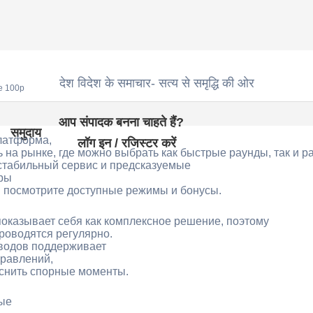
देश विदेश के समाचार- सत्य से समृद्धि की ओर
e 100p
आप संपादक बनना चाहते हैं?
समुदाय
латформа,
लॉग इन / रजिस्टर करें
 на рынке, где можно выбрать как быстрые раунды, так и р
стабильный сервис и предсказуемые
гры
 посмотрите доступные режимы и бонусы.
казывает себя как комплексное решение, поэтому
проводятся регулярно.
водов поддерживает
правлений,
снить спорные моменты.
ые