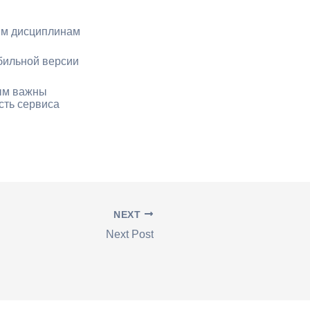
им дисциплинам
обильной версии
рым важны
сть сервиса
NEXT
Next Post