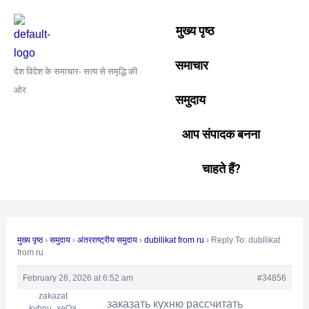
Skip
Post
to
navigation
मुख्य पृष्ठ
content
समाचार
देश विदेश के समाचार- सत्य से समृद्धि की
ओर
समुदाय
आप संपादक बनना
चाहते हैं?
मुख्य पृष्ठ
›
समुदाय
›
अंतरराष्ट्रीय समुदाय
›
dubllikat from ru
›
Reply To: dubllikat
from ru
February 28, 2026 at 6:52 am
#34856
zakazat
заказать кухню рассчитать
kyhnu_xeOa