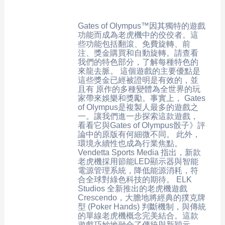
Gates of Olympus™因其獨特的遊戲
功能而成為老虎機中的佼佼者。這
些功能包括翻滾、免費旋轉、前
注、獎金購買和自動旋轉。請查看
我們的特色部分，了解每種特色的
來龍去脈。 這個遊戲的主要優點是
這些獎金已經被證明是有效的，並
且有 原作的多種變體為全世界的玩
家帶來娛樂和獎勵。事實上， Gates
of Olympus是複製人最多的遊戲之
一。讓我們進一步探索這款遊戲，
看看它與Gates of Olympus骰子》評
論中的原版有何細微不同。 此外，
環境永續性也成為行業焦點。
Vendetta Sports Media 指出，新款
老虎機採用節能LED顯示器與智能
電源管理系統，降低能源消耗，符
合全球對綠色科技的期待。 ELK
Studios 全新推出的老虎機遊戲
Crescendo，大膽地將經典的撲克牌
型 (Poker Hands) 判斷機制，與傳統
的單線老虎機概念完美結合。這款
遊戲巧妙地融合了傳統與新穎元