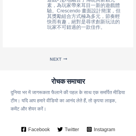
素，為玩家帶來耳目一新的遊戲體
驗。Crescendo 畫面設計簡潔，但
其獎勵組合方式極為多元，節奏輕
快而有趣，絕對是尋求創新玩法的
玩家不可錯過的一款佳作。
NEXT
रोचक समाचार
दुनिया भर में जागरूकता फैलाने की पहल के साथ एक समर्पित मीडिया
टीम। यदि आप हमारे वीडियो का आनंद लेते हैं, तो कृपया लाइक,
कमेंट और शेयर करें।
Facebook
Twitter
Instagram