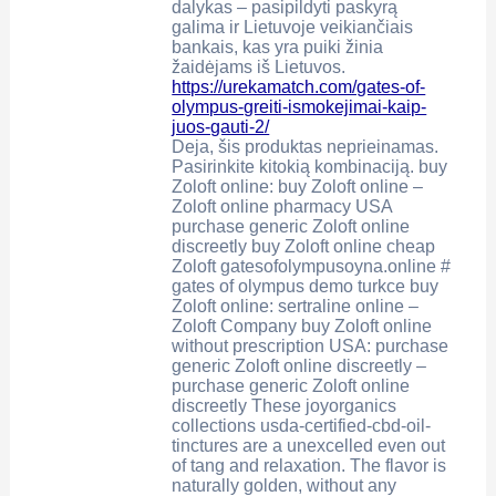
dalykas – pasipildyti paskyrą
galima ir Lietuvoje veikiančiais
bankais, kas yra puiki žinia
žaidėjams iš Lietuvos.
https://urekamatch.com/gates-of-
olympus-greiti-ismokejimai-kaip-
juos-gauti-2/
Deja, šis produktas neprieinamas.
Pasirinkite kitokią kombinaciją. buy
Zoloft online: buy Zoloft online –
Zoloft online pharmacy USA
purchase generic Zoloft online
discreetly buy Zoloft online cheap
Zoloft gatesofolympusoyna.online #
gates of olympus demo turkce buy
Zoloft online: sertraline online –
Zoloft Company buy Zoloft online
without prescription USA: purchase
generic Zoloft online discreetly –
purchase generic Zoloft online
discreetly These joyorganics
collections usda-certified-cbd-oil-
tinctures are a unexcelled even out
of tang and relaxation. The flavor is
naturally golden, without any