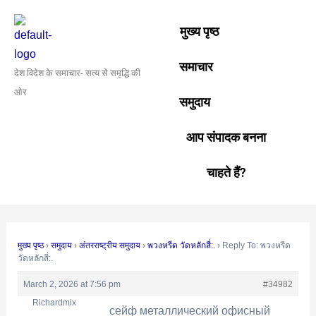
Skip
Post
to
navigation
मुख्य पृष्ठ
content
समाचार
देश विदेश के समाचार- सत्य से समृद्धि की
ओर
समुदाय
आप संपादक बनना
चाहते हैं?
मुख्य पृष्ठ
›
समुदाय
›
अंतरराष्ट्रीय समुदाय
›
พวงหรีด วัดหลักสี่:.
›
Reply To: พวงหรีด
วัดหลักสี่:.
March 2, 2026 at 7:56 pm
#34982
Richardmix
сейф металлический офисный