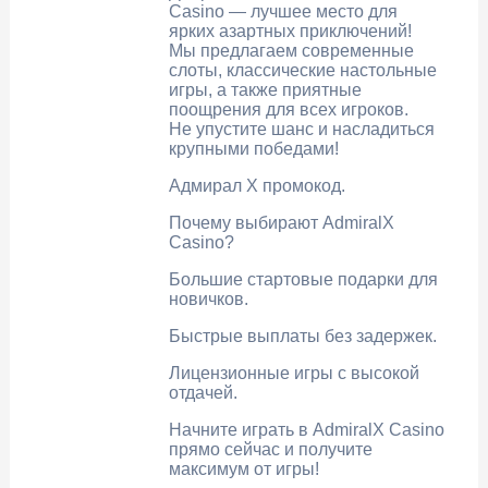
Casino — лучшее место для
ярких азартных приключений!
Мы предлагаем современные
слоты, классические настольные
игры, а также приятные
поощрения для всех игроков.
Не упустите шанс и насладиться
крупными победами!
Адмирал Х промокод.
Почему выбирают AdmiralX
Casino?
Большие стартовые подарки для
новичков.
Быстрые выплаты без задержек.
Лицензионные игры с высокой
отдачей.
Начните играть в AdmiralX Casino
прямо сейчас и получите
максимум от игры!