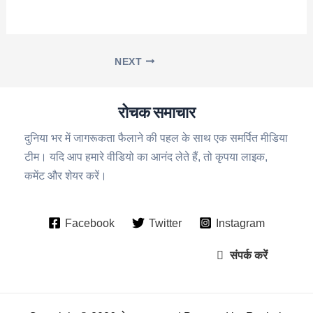
NEXT
रोचक समाचार
दुनिया भर में जागरूकता फैलाने की पहल के साथ एक समर्पित मीडिया
टीम। यदि आप हमारे वीडियो का आनंद लेते हैं, तो कृपया लाइक,
कमेंट और शेयर करें।
Facebook
Twitter
Instagram
संपर्क करें