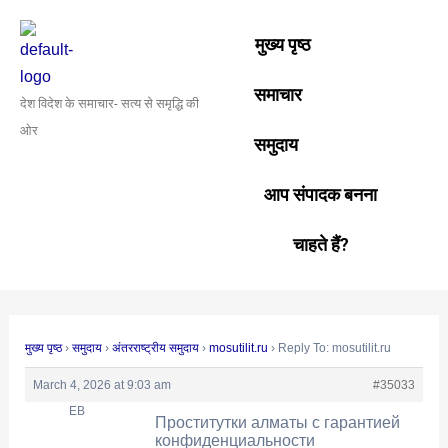
Skip
Post
to
navigation
मुख्य पृष्ठ
content
समाचार
देश विदेश के समाचार- सत्य से समृद्धि की
ओर
समुदाय
आप संपादक बनना
चाहते हैं?
मुख्य पृष्ठ
›
समुदाय
›
अंतरराष्ट्रीय समुदाय
›
mosutilit.ru
›
Reply To: mosutilit.ru
March 4, 2026 at 9:03 am
#35033
EB
Проститутки алматы с гарантией
конфиденциальности