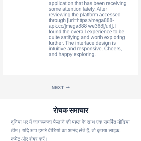
application that has been receiving
some attention lately. After
reviewing the platform accessed
through [url=https://mega888-
apk.cc/]mega888 we368[/url], I
found the overall experience to be
quite satifying and worth exploring
further. The interface design is
intuitive and responsive. Cheers,
and happy exploring.
NEXT
रोचक समाचार
दुनिया भर में जागरूकता फैलाने की पहल के साथ एक समर्पित मीडिया
टीम। यदि आप हमारे वीडियो का आनंद लेते हैं, तो कृपया लाइक,
कमेंट और शेयर करें।