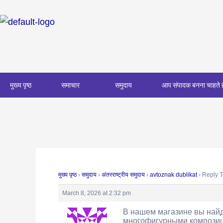
Skip
Post
to
navigation
content
मुख्य पृष्ठ
समाचार
समुदाय
आप संपादक बनना चाहते ह
मुख्य पृष्ठ
›
समुदाय
›
अंतरराष्ट्रीय समुदाय
›
avtoznak dublikat
›
Reply T
March 8, 2026 at 2:32 pm
В нашем магазине вы найд
многофигурными компози