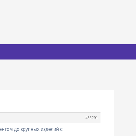
#35291
ентом до крупных изделий с