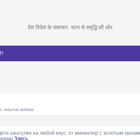
देश विदेश के समाचार- सत्य से समृद्धि की ओर
ैं?
o: avtoznak dublikat
ёте шкатулки на любой вкус: от миниатюр с золотым орнам
циями
Здесь