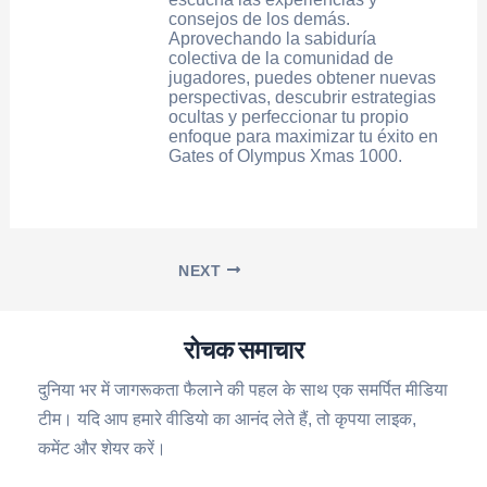
consejos de los demás.
Aprovechando la sabiduría
colectiva de la comunidad de
jugadores, puedes obtener nuevas
perspectivas, descubrir estrategias
ocultas y perfeccionar tu propio
enfoque para maximizar tu éxito en
Gates of Olympus Xmas 1000.
NEXT
रोचक समाचार
दुनिया भर में जागरूकता फैलाने की पहल के साथ एक समर्पित मीडिया
टीम। यदि आप हमारे वीडियो का आनंद लेते हैं, तो कृपया लाइक,
कमेंट और शेयर करें।