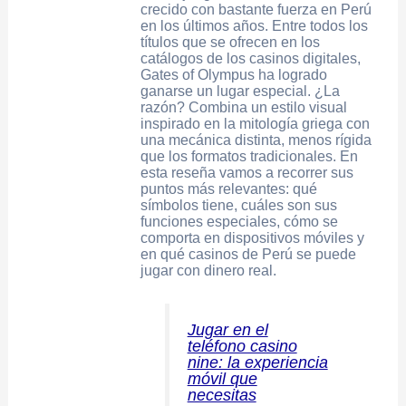
crecido con bastante fuerza en Perú
en los últimos años. Entre todos los
títulos que se ofrecen en los
catálogos de los casinos digitales,
Gates of Olympus ha logrado
ganarse un lugar especial. ¿La
razón? Combina un estilo visual
inspirado en la mitología griega con
una mecánica distinta, menos rígida
que los formatos tradicionales. En
esta reseña vamos a recorrer sus
puntos más relevantes: qué
símbolos tiene, cuáles son sus
funciones especiales, cómo se
comporta en dispositivos móviles y
en qué casinos de Perú se puede
jugar con dinero real.
Jugar en el
teléfono casino
nine: la experiencia
móvil que
necesitas