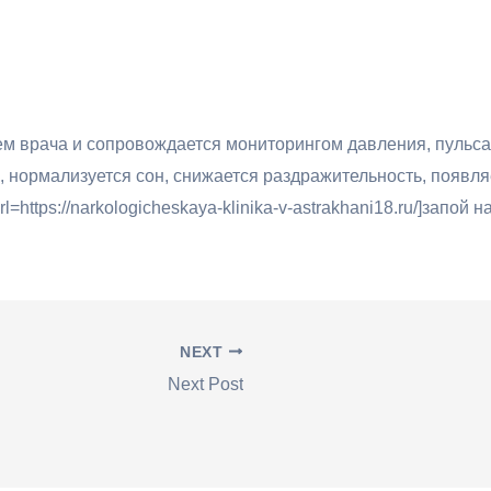
м врача и сопровождается мониторингом давления, пульса
 нормализуется сон, снижается раздражительность, появляе
ttps://narkologicheskaya-klinika-v-astrakhani18.ru/]запой н
NEXT
Next Post