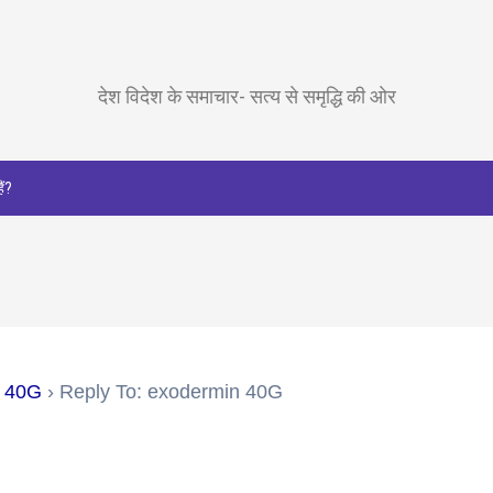
देश विदेश के समाचार- सत्य से समृद्धि की ओर
ैं?
n 40G
›
Reply To: exodermin 40G