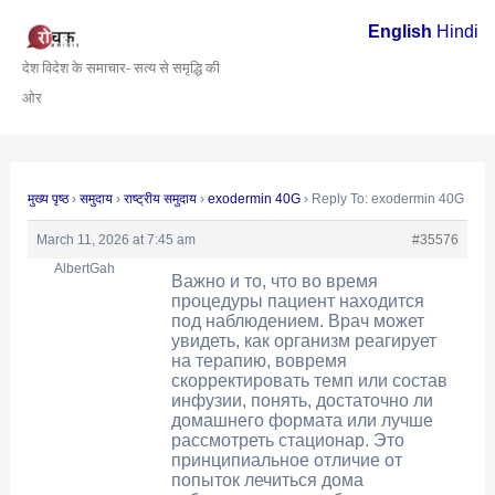
Skip
Post
English
Hindi
to
navigation
देश विदेश के समाचार- सत्य से समृद्धि की
content
ओर
मुख्य पृष्ठ
›
समुदाय
›
राष्ट्रीय समुदाय
›
exodermin 40G
›
Reply To: exodermin 40G
March 11, 2026 at 7:45 am
#35576
AlbertGah
Важно и то, что во время
процедуры пациент находится
под наблюдением. Врач может
увидеть, как организм реагирует
на терапию, вовремя
скорректировать темп или состав
инфузии, понять, достаточно ли
домашнего формата или лучше
рассмотреть стационар. Это
принципиальное отличие от
попыток лечиться дома