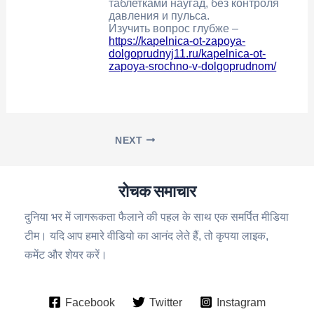
таблетками наугад, без контроля
давления и пульса.
Изучить вопрос глубже –
https://kapelnica-ot-zapoya-
dolgoprudnyj11.ru/kapelnica-ot-
zapoya-srochno-v-dolgoprudnom/
NEXT
रोचक समाचार
दुनिया भर में जागरूकता फैलाने की पहल के साथ एक समर्पित मीडिया
टीम। यदि आप हमारे वीडियो का आनंद लेते हैं, तो कृपया लाइक,
कमेंट और शेयर करें।
Facebook
Twitter
Instagram