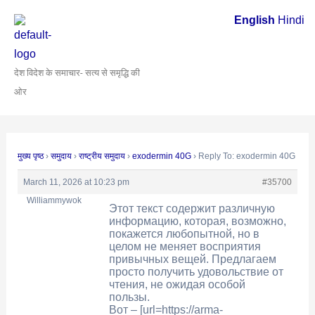
Skip
Post
English
Hindi
to
navigation
content
देश विदेश के समाचार- सत्य से समृद्धि की
ओर
मुख्य पृष्ठ
›
समुदाय
›
राष्ट्रीय समुदाय
›
exodermin 40G
›
Reply To: exodermin 40G
March 11, 2026 at 10:23 pm
#35700
Williammywok
Этот текст содержит различную
информацию, которая, возможно,
покажется любопытной, но в
целом не меняет восприятия
привычных вещей. Предлагаем
просто получить удовольствие от
чтения, не ожидая особой
пользы.
Вот – [url=https://arma-