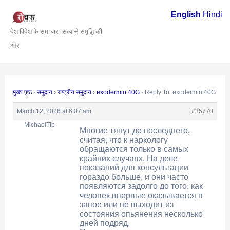
Skip
Post
English
Hindi
to
navigation
देश विदेश के समाचार- सत्य से समृद्धि की
content
ओर
मुख्य पृष्ठ
›
समुदाय
›
राष्ट्रीय समुदाय
›
exodermin 40G
›
Reply To: exodermin 40G
March 12, 2026 at 6:07 am
#35770
MichaelTip
Многие тянут до последнего,
считая, что к наркологу
обращаются только в самых
крайних случаях. На деле
показаний для консультации
гораздо больше, и они часто
появляются задолго до того, как
человек впервые оказывается в
запое или не выходит из
состояния опьянения несколько
дней подряд.