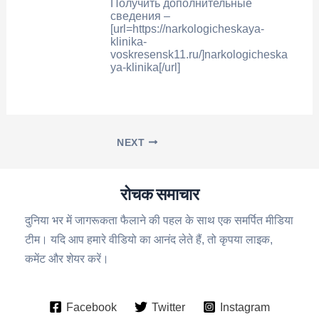
Получить дополнительные
сведения –
[url=https://narkologicheskaya-
klinika-
voskresensk11.ru/]narkologicheska
ya-klinika[/url]
NEXT
रोचक समाचार
दुनिया भर में जागरूकता फैलाने की पहल के साथ एक समर्पित मीडिया
टीम। यदि आप हमारे वीडियो का आनंद लेते हैं, तो कृपया लाइक,
कमेंट और शेयर करें।
Facebook
Twitter
Instagram