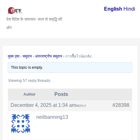
Skip
Post
English
Hindi
to
navigation
देश विदेश के समाचार- सत्य से समृद्धि की
content
ओर
मुख्य पृष्ठ
›
समुदाय
›
अंतरराष्ट्रीय समुदाय
›
การซื้อไวน์ยกลัง:.
This topic is empty.
Viewing 57 reply threads
Posts
Author
December 4, 2025 at 1:34 am
#28398
REPLY
neilbanning13