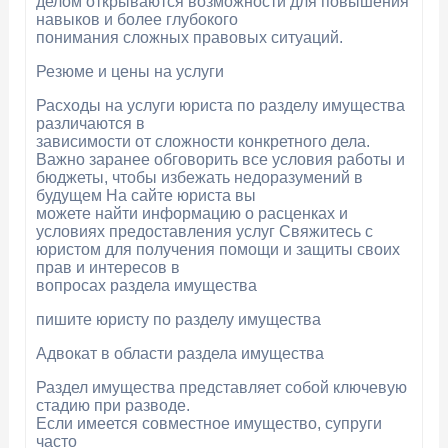
делом открываются возможности для повышения
навыков и более глубокого
понимания сложных правовых ситуаций.
Резюме и цены на услуги
Расходы на услуги юриста по разделу имущества
различаются в
зависимости от сложности конкретного дела.
Важно заранее обговорить все условия работы и
бюджеты, чтобы избежать недоразумений в
будущем На сайте юриста вы
можете найти информацию о расценках и
условиях предоставления услуг Свяжитесь с
юристом для получения помощи и защиты своих
прав и интересов в
вопросах раздела имущества
пишите юристу по разделу имущества
Адвокат в области раздела имущества
Раздел имущества представляет собой ключевую
стадию при разводе.
Если имеется совместное имущество, супруги
часто