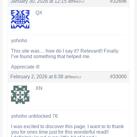
January 30, 2026 at 12:15 am
#32696
REPLY
QX
yohoho
This site was… how do I say it? Relevant!! Finally
I’ve found something that helped me.
Appreciate it!
February 2, 2026 at 6:38 am
#33000
REPLY
XN
yohoho unblocked 76
I was excited to discover this page. I want to to thank
you for ones time just for this wonderful read!!