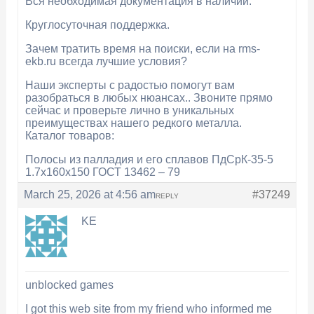
Вся необходимая документация в наличии.
Круглосуточная поддержка.
Зачем тратить время на поиски, если на rms-
ekb.ru всегда лучшие условия?
Наши эксперты с радостью помогут вам
разобраться в любых нюансах.. Звоните прямо
сейчас и проверьте лично в уникальных
преимуществах нашего редкого металла.
Каталог товаров:
Полосы из палладия и его сплавов ПдСрК-35-5
1.7x160x150 ГОСТ 13462 – 79
March 25, 2026 at 4:56 am
#37249
REPLY
KE
unblocked games
I got this web site from my friend who informed me