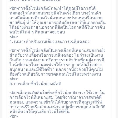
<br>การซื้อไวน์ยกลังมักจะทำให้คุณมีโอกาสได้
ทดลองไวน์หลากหลายชนิดในครั้งเดียว บางร้านค้า
อาจมีแพ็คเกจที่รวมไวน์จากหลายประเทศหรือหลาย
สายพันธุ์ ทำให้คุณสามารถสัมผัสรสชาติที่แตกต่างกัน
ได้อย่างง่ายดาย นอกจากนี้ยังเป็นโอกาสที่ดีในการค้น
พบไวน์ใหม่ ๆ ที่คุณอาจจะชอบ
<br>
4. เหมาะสำหรับงานเลี้ยงและการเฉลิมฉลอง
<br>การซื้อไวน์ยกลังเป็นทางเลือกที่เหมาะสมอย่างยิ่ง
สำหรับงานเลี้ยงหรือการเฉลิมฉลอง ไม่ว่าจะเป็นงาน
วันเกิด งานแต่งงาน หรือการรวมตัวกับเพื่อนฝูง การมี
ไวน์เพียงพอในงานจะช่วยให้บรรยากาศเป็นไปอย่าง
สนุกสนานและมีชีวิตชีวา นอกจากนี้ยังช่วยให้คุณไม่
ต้องกังวลเกี่ยวกับการขาดแคลนไวน์ในระหว่างงาน
<br>
5. การเลือกซื้อไวน์อย่างมีสติ
<br>เมื่อคุณตัดสินใจที่จะซื้อไวน์ยกลัง ควรใช้เวลาใน
การเลือกไวน์ที่เหมาะสม โดยพิจารณาจากรสชาติที่
คุณชอบ และความเข้ากันได้กับอาหารที่คุณจะเสิร์ฟ
การอ่านรีวิวหรือคำแนะนำจากผู้เชี่ยวชาญก็เป็นอีกวิธี
หนึ่งที่ช่วยให้คุณเลือกไวน์ได้ดีขึ้น
<br>