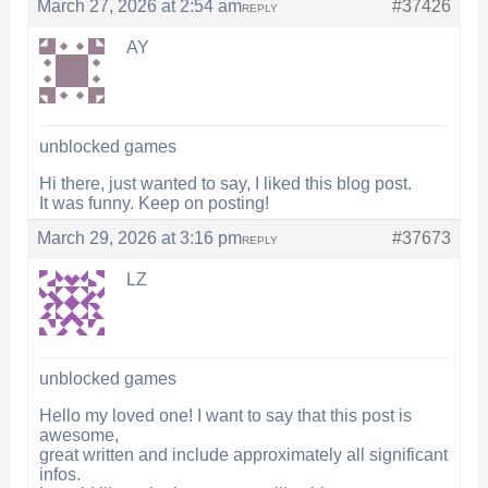
March 27, 2026 at 2:54 am
#37426
REPLY
AY
unblocked games
Hi there, just wanted to say, I liked this blog post.
It was funny. Keep on posting!
March 29, 2026 at 3:16 pm
#37673
REPLY
LZ
unblocked games
Hello my loved one! I want to say that this post is
awesome,
great written and include approximately all significant
infos.