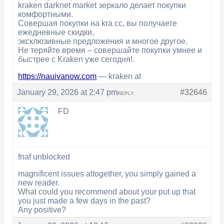
kraken darknet market зеркало делает покупки
комфортными.
Совершая покупки на kra сс, вы получаете
ежедневные скидки,
эксклюзивные предложения и многое другое.
Не теряйте время – совершайте покупки умнее и
быстрее с Kraken уже сегодня!.
https://nauivanow.com
— kraken at
January 29, 2026 at 2:47 pm
#32646
REPLY
FD
fnaf unblocked
magnificent issues altogether, you simply gained a
new reader.
What could you recommend about your put up that
you just made a few days in the past?
Any positive?