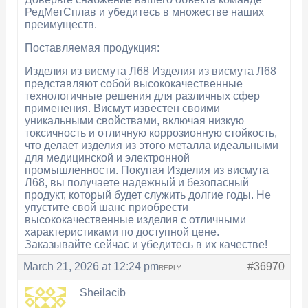
РедМетСплав и убедитесь в множестве наших
преимуществ.
Поставляемая продукция:
Изделия из висмута Л68 Изделия из висмута Л68
представляют собой высококачественные
технологичные решения для различных сфер
применения. Висмут известен своими
уникальными свойствами, включая низкую
токсичность и отличную коррозионную стойкость,
что делает изделия из этого металла идеальными
для медицинской и электронной
промышленности. Покупая Изделия из висмута
Л68, вы получаете надежный и безопасный
продукт, который будет служить долгие годы. Не
упустите свой шанс приобрести
высококачественные изделия с отличными
характеристиками по доступной цене.
Заказывайте сейчас и убедитесь в их качестве!
March 21, 2026 at 12:24 pm
#36970
REPLY
Sheilacib