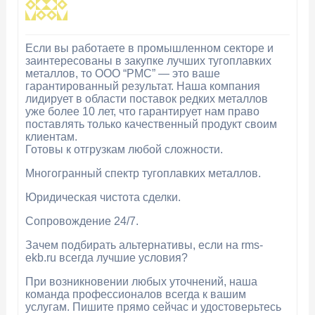
Если вы работаете в промышленном секторе и
заинтересованы в закупке лучших тугоплавких
металлов, то ООО “РМС” — это ваше
гарантированный результат. Наша компания
лидирует в области поставок редких металлов
уже более 10 лет, что гарантирует нам право
поставлять только качественный продукт своим
клиентам.
Готовы к отгрузкам любой сложности.
Многогранный спектр тугоплавких металлов.
Юридическая чистота сделки.
Сопровождение 24/7.
Зачем подбирать альтернативы, если на rms-
ekb.ru всегда лучшие условия?
При возникновении любых уточнений, наша
команда профессионалов всегда к вашим
услугам. Пишите прямо сейчас и удостоверьтесь