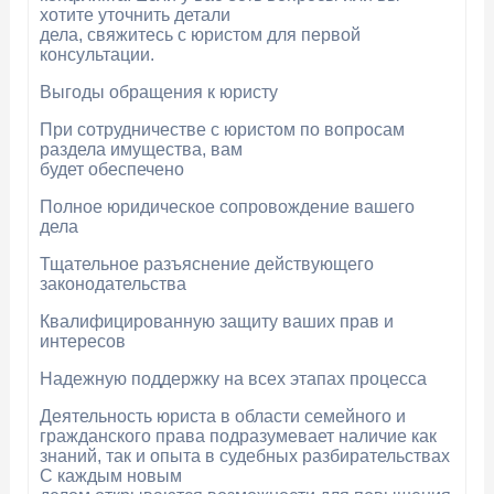
хотите уточнить детали
дела, свяжитесь с юристом для первой
консультации.
Выгоды обращения к юристу
При сотрудничестве с юристом по вопросам
раздела имущества, вам
будет обеспечено
Полное юридическое сопровождение вашего
дела
Тщательное разъяснение действующего
законодательства
Квалифицированную защиту ваших прав и
интересов
Надежную поддержку на всех этапах процесса
Деятельность юриста в области семейного и
гражданского права подразумевает наличие как
знаний, так и опыта в судебных разбирательствах
С каждым новым