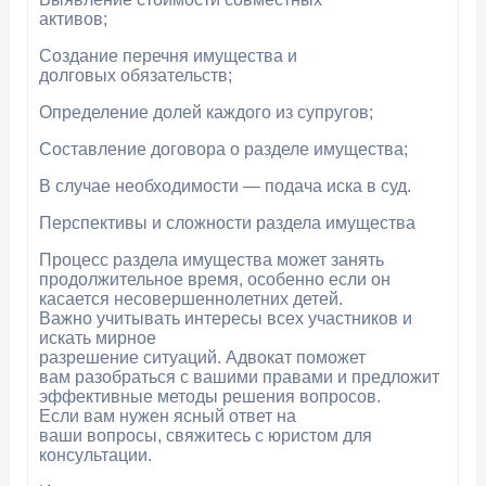
активов;
Создание перечня имущества и
долговых обязательств;
Определение долей каждого из супругов;
Составление договора о разделе имущества;
В случае необходимости — подача иска в суд.
Перспективы и сложности раздела имущества
Процесс раздела имущества может занять
продолжительное время, особенно если он
касается несовершеннолетних детей.
Важно учитывать интересы всех участников и
искать мирное
разрешение ситуаций. Адвокат поможет
вам разобраться с вашими правами и предложит
эффективные методы решения вопросов.
Если вам нужен ясный ответ на
ваши вопросы, свяжитесь с юристом для
консультации.