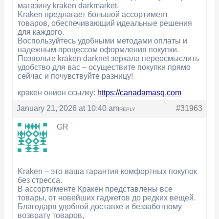
магазину kraken darkmarket.
Kraken предлагает большой ассортимент
товаров, обеспечивающий идеальные решения
для каждого.
Воспользуйтесь удобными методами оплаты и
надежным процессом оформления покупки.
Позвольте kraken darknet зеркала переосмыслить
удобство для вас – осуществите покупки прямо
сейчас и почувствуйте разницу!
кракен онион ссылку:
https://canadamasq.com
January 21, 2026 at 10:40 am
#31963
REPLY
GR
Kraken – это ваша гарантия комфортных покупок
без стресса.
В ассортименте Кракен представлены все
товары, от новейших гаджетов до редких вещей.
Благодаря удобной доставке и беззаботному
возврату товаров,