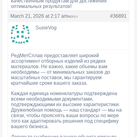
качественным продуктам для достижения
оптимальных результатов!
March 21, 2026 at 2:17 am
#36891
REPLY
SusieVog
РедМетСплав предоставляет широкий
ассортимент отборных изделий из редких
материалов. Не важно, какие объемы вам
необходимы — от минимальных заказов до
масштабных поставок, мы гарантируем
кратчайшие сроки вашего заказа.
Каждая единица номенклатуры подтверждена
всеми необходимыми документами,
подтверждающими их высокие характеристики.
Дружелюбная помощь — наш стандарт — мы на
связи, чтобы прояснять ваши вопросы по мере
того как адаптировать решения под специфику
вашего бизнеса.
Доверьте снабжение вашего объекта команде