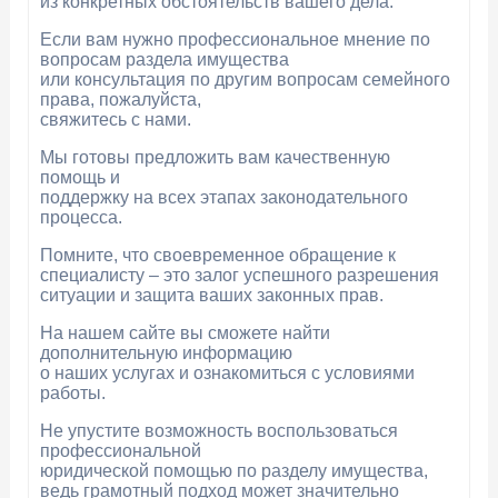
из конкретных обстоятельств вашего дела.
Если вам нужно профессиональное мнение по
вопросам раздела имущества
или консультация по другим вопросам семейного
права, пожалуйста,
свяжитесь с нами.
Мы готовы предложить вам качественную
помощь и
поддержку на всех этапах законодательного
процесса.
Помните, что своевременное обращение к
специалисту – это залог успешного разрешения
ситуации и защита ваших законных прав.
На нашем сайте вы сможете найти
дополнительную информацию
о наших услугах и ознакомиться с условиями
работы.
Не упустите возможность воспользоваться
профессиональной
юридической помощью по разделу имущества,
ведь грамотный подход может значительно