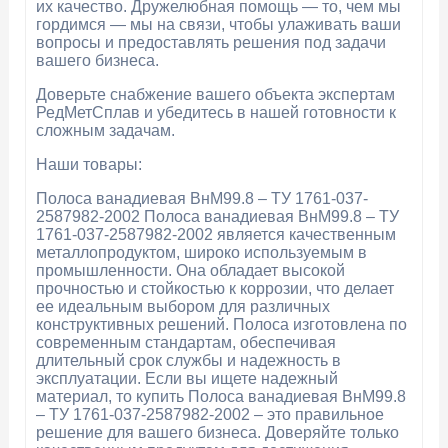
их качество. Дружелюбная помощь — то, чем мы
гордимся — мы на связи, чтобы улаживать ваши
вопросы и предоставлять решения под задачи
вашего бизнеса.
Доверьте снабжение вашего объекта экспертам
РедМетСплав и убедитесь в нашей готовности к
сложным задачам.
Наши товары:
Полоса ванадиевая ВнМ99.8 – ТУ 1761-037-
2587982-2002 Полоса ванадиевая ВнМ99.8 – ТУ
1761-037-2587982-2002 является качественным
металлопродуктом, широко используемым в
промышленности. Она обладает высокой
прочностью и стойкостью к коррозии, что делает
ее идеальным выбором для различных
конструктивных решений. Полоса изготовлена по
современным стандартам, обеспечивая
длительный срок службы и надежность в
эксплуатации. Если вы ищете надежный
материал, то купить Полоса ванадиевая ВнМ99.8
– ТУ 1761-037-2587982-2002 – это правильное
решение для вашего бизнеса. Доверяйте только