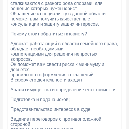
сталкиваются с разного рода спорами, для
решения которых нужен юрист.
Обращение к специалисту в данной области
поможет вам получить качественные
консультации и защиту ваших интересов.
Почему стоит обратиться к юристу?
Адвокат, работающий в области семейного права,
обладает необходимыми
компетенциями для решения непростых
вопросов.
Он поможет вам свести риски к минимуму и
добьется
правильного оформления соглашений.
В сферу его деятельности входят:
Анализ имущества и определение его стоимости;
Подготовка и подача исков;
Представительство интересов в суде;
Ведение переговоров с противоположной
стороной