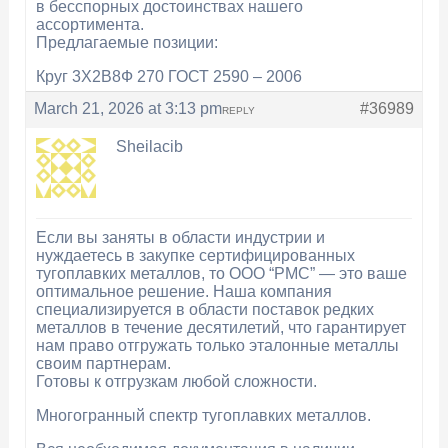
в бесспорных достоинствах нашего
ассортимента.
Предлагаемые позиции:
Круг 3Х2В8Ф 270 ГОСТ 2590 – 2006
March 21, 2026 at 3:13 pm
#36989
REPLY
Sheilacib
Если вы заняты в области индустрии и
нуждаетесь в закупке сертифицированных
тугоплавких металлов, то ООО “РМС” — это ваше
оптимальное решение. Наша компания
специализируется в области поставок редких
металлов в течение десятилетий, что гарантирует
нам право отгружать только эталонные металлы
своим партнерам.
Готовы к отгрузкам любой сложности.
Многогранный спектр тугоплавких металлов.