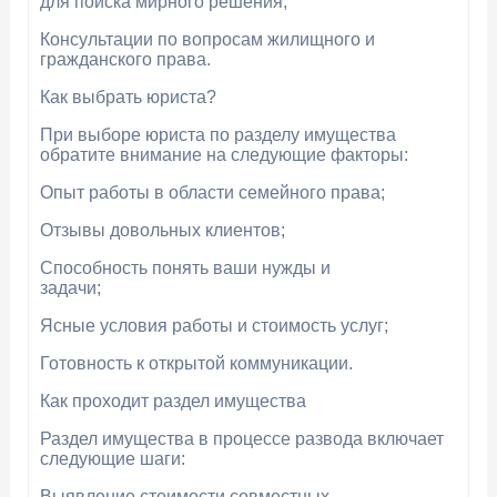
для поиска мирного решения;
Консультации по вопросам жилищного и
гражданского права.
Как выбрать юриста?
При выборе юриста по разделу имущества
обратите внимание на следующие факторы:
Опыт работы в области семейного права;
Отзывы довольных клиентов;
Способность понять ваши нужды и
задачи;
Ясные условия работы и стоимость услуг;
Готовность к открытой коммуникации.
Как проходит раздел имущества
Раздел имущества в процессе развода включает
следующие шаги:
Выявление стоимости совместных