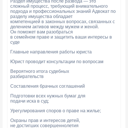
Раздел имущества после развода — это
сложный процесс, требующий внимательного
подхода и профессиональных знаний Адвокат по
разделу имущества обладает
компетенцией в законных вопросах, связанных с
делением активов между мужем и женой.
Он поможет вам разобраться
в семейном праве и защитить ваши интересы в
суде
Главные направления работы юриста
Юрист проводит консультации по вопросам
Вероятного итога судебных
разбирательств
Составления брачных соглашений
Подготовки всех нужных бумаг для
подачи иска в суд;
Урегулирования споров о праве на жилье;
Охраны прав и интересов детей,
не достигших совершеннолетия