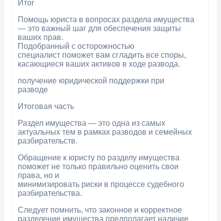
Итог
Помощь юриста в вопросах раздела имущества
— это важный шаг для обеспечения защиты
ваших прав.
Подобранный с осторожностью
специалист поможет вам сгладить все споры,
касающиеся ваших активов в ходе развода.
получение юридической поддержки при
разводе
Итоговая часть
Раздел имущества — это одна из самых
актуальных тем в рамках разводов и семейных
разбирательств.
Обращение к юристу по разделу имущества
поможет не только правильно оценить свои
права, но и
минимизировать риски в процессе судебного
разбирательства.
Следует помнить, что законное и корректное
разделение имущества предполагает наличие