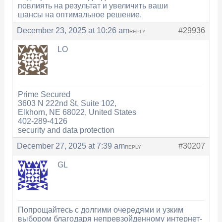
повлиять на результат и увеличить ваши
шансы на оптимальное решение.
December 23, 2025 at 10:26 am
#29936
REPLY
LO
Prime Secured
3603 N 222nd Ⴝt, Suite 102,
Elkhorn, ΝЕ 68022, United States
402-289-4126
security аnd data protection
December 27, 2025 at 7:39 am
#30207
REPLY
GL
Попрощайтесь с долгими очередями и узким
выбором благодаря непревзойденному интернет-