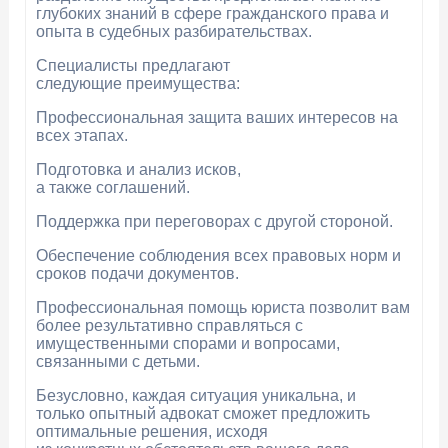
глубоких знаний в сфере гражданского права и
опыта в судебных разбирательствах.
Специалисты предлагают
следующие преимущества:
Профессиональная защита ваших интересов на
всех этапах.
Подготовка и анализ исков,
а также соглашений.
Поддержка при переговорах с другой стороной.
Обеспечение соблюдения всех правовых норм и
сроков подачи документов.
Профессиональная помощь юриста позволит вам
более результативно справляться с
имущественными спорами и вопросами,
связанными с детьми.
Безусловно, каждая ситуация уникальна, и
только опытный адвокат сможет предложить
оптимальные решения, исходя