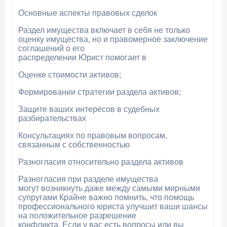
Основные аспекты правовых сделок
Раздел имущества включает в себя не только
оценку имущества, но и правомерное заключение
соглашений о его
распределении Юрист помогает в
Оценке стоимости активов;
Формировании стратегии раздела активов;
Защите ваших интересов в судебных
разбирательствах
Консультациях по правовым вопросам,
связанным с собственностью
Разногласия относительно раздела активов
Разногласия при разделе имущества
могут возникнуть даже между самыми мирными
супругами Крайне важно помнить, что помощь
профессионального юриста улучшит ваши шансы
на положительное разрешение
конфликта. Если у вас есть вопросы или вы