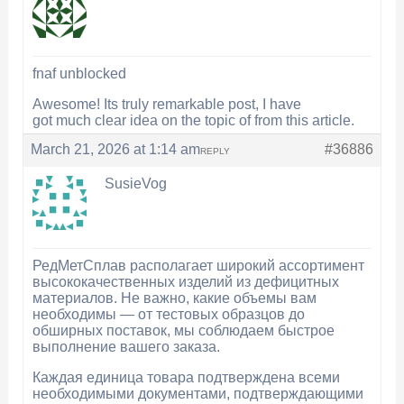
fnaf unblocked
Awesome! Its truly remarkable post, I have
got much clear idea on the topic of from this article.
March 21, 2026 at 1:14 am
#36886
REPLY
SusieVog
РедМетСплав располагает широкий ассортимент
высококачественных изделий из дефицитных
материалов. Не важно, какие объемы вам
необходимы — от тестовых образцов до
обширных поставок, мы соблюдаем быстрое
выполнение вашего заказа.
Каждая единица товара подтверждена всеми
необходимыми документами, подтверждающими