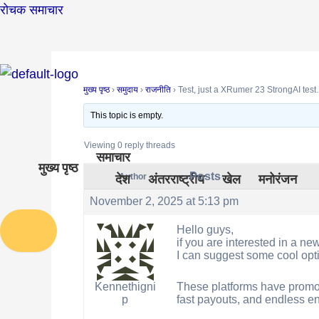
Skip
Post
रोचक समाचार
to
navigation
content
मुख्य पृष्ठ
›
समुदाय
›
राजनीति
›
Test, just a XRumer 23 StrongAI tes
This topic is empty.
Viewing 0 reply threads
समाचार
मुख्य पृष्ठ
Posts
देश
अंतरराष्ट्रीय
खेल
मनोरंजन
Author
November 2, 2025 at 5:13 pm
Humberger Toggle Menu
Hello guys,
if you are interested in a ne
I can suggest some cool opt
These platforms have promo 
Kennethigni
fast payouts, and endless en
p