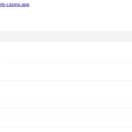
ets-casino.app
…