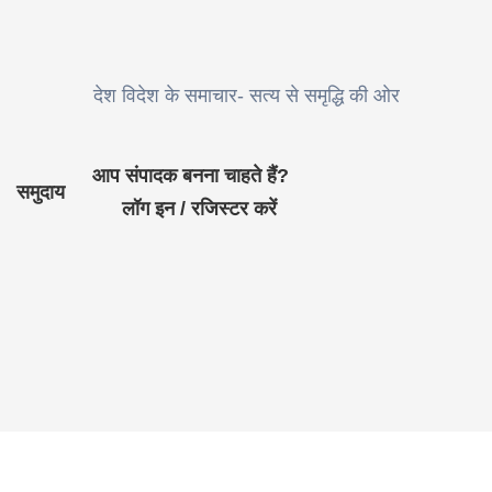
देश विदेश के समाचार- सत्य से समृद्धि की ओर
आप संपादक बनना चाहते हैं?
समुदाय
लॉग इन / रजिस्टर करें