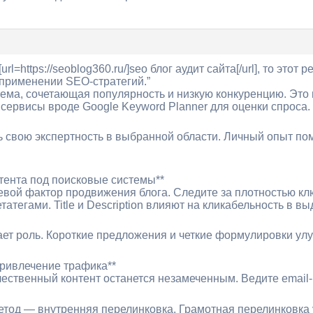
rl=https://seoblog360.ru/]seo блог аудит сайта[/url], то это
применении SEO-стратегий.”
ма, сочетающая популярность и низкую конкуренцию. Это 
 сервисы вроде Google Keyword Planner для оценки спроса.
 свою экспертность в выбранной области. Личный опыт по
нтента под поисковые системы**
ой фактор продвижения блога. Следите за плотностью клю
атегами. Title и Description влияют на кликабельность в вы
рает роль. Короткие предложения и четкие формулировки ул
привлечение трафика**
ественный контент останется незамеченным. Ведите email-
тод — внутренняя перелинковка. Грамотная перелинковка 