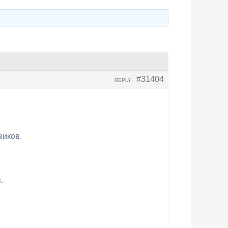
#31404
REPLY
виков.
.