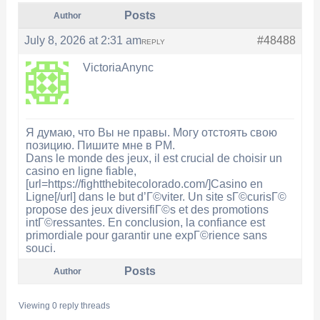
Posts
Author
July 8, 2026 at 2:31 am
#48488
REPLY
VictoriaAnync
Я думаю, что Вы не правы. Могу отстоять свою
позицию. Пишите мне в PM.
Dans le monde des jeux, il est crucial de choisir un
casino en ligne fiable,
[url=https://fightthebitecolorado.com/]Casino en
Ligne[/url] dans le but d’Г©viter. Un site sГ©curisГ©
propose des jeux diversifiГ©s et des promotions
intГ©ressantes. En conclusion, la confiance est
primordiale pour garantir une expГ©rience sans
souci.
Posts
Author
Viewing 0 reply threads