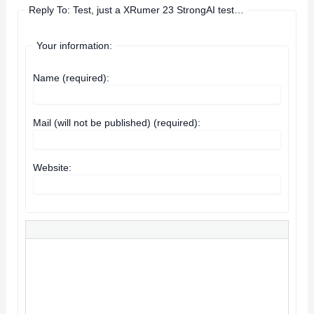
Reply To: Test, just a XRumer 23 StrongAI test…
Your information:
Name (required):
Mail (will not be published) (required):
Website: