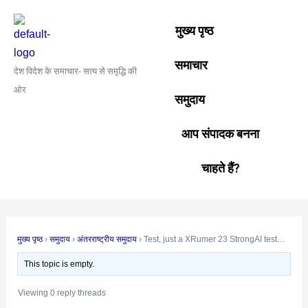
Skip
Post
to
navigation
मुख्य पृष्ठ
content
समाचार
देश विदेश के समाचार- सत्य से समृद्धि की
ओर
समुदाय
आप संपादक बनना
चाहते हैं?
मुख्य पृष्ठ
›
समुदाय
›
अंतरराष्ट्रीय समुदाय
›
Test, just a XRumer 23 StrongAI test…
This topic is empty.
Viewing 0 reply threads