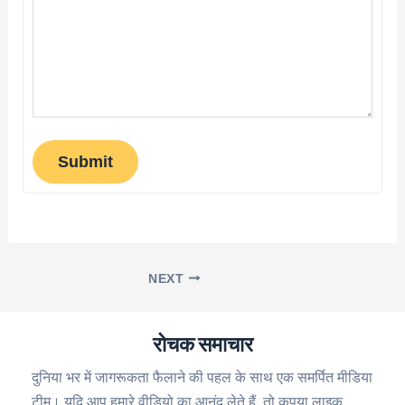
Submit
NEXT
रोचक समाचार
दुनिया भर में जागरूकता फैलाने की पहल के साथ एक समर्पित मीडिया
टीम। यदि आप हमारे वीडियो का आनंद लेते हैं, तो कृपया लाइक,