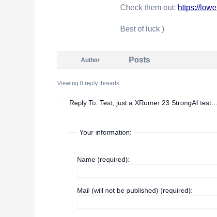
Check them out:
https://low
Best of luck )
Posts
Author
Viewing 0 reply threads
Reply To: Test, just a XRumer 23 StrongAI test
Your information:
Name (required):
Mail (will not be published) (required):