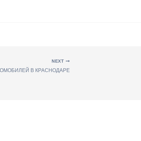
NEXT
ТОМОБИЛЕЙ В КРАСНОДАРЕ