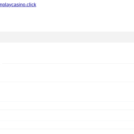
enplaycasino.click
…