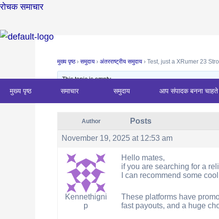
Skip
Post
रोचक समाचार
to
navigation
content
मुख्य पृष्ठ
›
समुदाय
›
अंतरराष्ट्रीय समुदाय
›
Test, just a XRumer 23 Str
This topic is empty.
मुख्य पृष्ठ
समाचार
समुदाय
आप संपादक बनना चाहते 
Viewing 0 reply threads
Posts
Author
November 19, 2025 at 12:53 am
Hello mates,
if you are searching for a re
I can recommend some cool 
These platforms have promo 
Kennethigni
fast payouts, and a huge ch
p