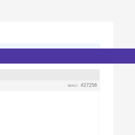
#27256
REPLY