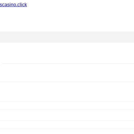
sscasino.click
…