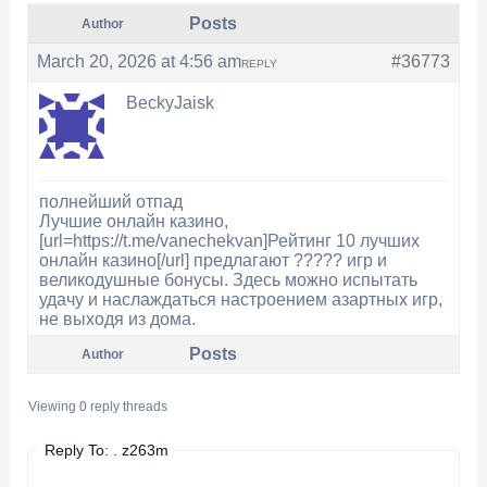
Posts
Author
March 20, 2026 at 4:56 am
#36773
REPLY
BeckyJaisk
полнейший отпад
Лучшие онлайн казино,
[url=https://t.me/vanechekvan]Рейтинг 10 лучших
онлайн казино[/url] предлагают ????? игр и
великодушные бонусы. Здесь можно испытать
удачу и наслаждаться настроением азартных игр,
не выходя из дома.
Posts
Author
Viewing 0 reply threads
Reply To: . z263m